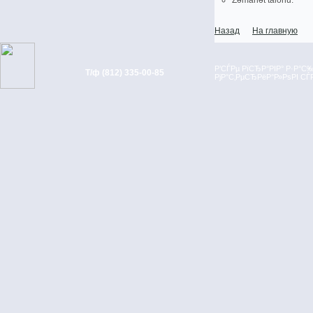
Zәmanәt talonu.
Назад
На главную
Р’СЃРµ РїСЂР°РІР° Р·Р°
Т/ф (812) 335-00-85
РјР°С‚РµСЂРёР°Р»РѕРІ С