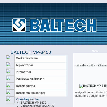
Əsas
BALTECH VP-3450
Mәrkәzlәşdirmә
Teplovizorlar
--
Vibrodiaqnostika
--
Vibromet
Pirometrlәr
İnduksiya qızdırıcıları
Tarazlaşdırma
vәziyyәtinin monitorinqi
Tarazlama dәzgahları
diyirlәnmә podşipniklәrin
Vibrodiaqnostika
BALTECH VP-3470
Vibroanalizator CSI 2125