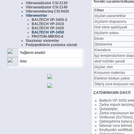
Texniki xarakteristikala
Vibroanalizator CSI 2130
Vibroanalizator CSI 2140
Cihaz
Vibromonitorinq CSI 9420
Vibrometrlәr
ölçülәn parametrlәr
BALTECH VP-3405-2
ölçülәrin diapazonu
BALTECH VP-3410
Hәll etmә qabiliyyәti
BALTECH VP-3420
BALTECH VP-3450
ölçülәrin xәtası
PROTON-MİKRO-II
Ekran
Stasionar sistemlәr
Qidalanma
Podşipniklәrin yoxlama stendi
Klaviatura
Yağların analizi
İşçi temperaturların dia
Alәt
әtraf mühitin şәraiti
ölçülәr, mm
Korpusun materialı
Elektron blokun çәkisi
Sifariş üzrә korpusun rә
ÇATDIRMANIN DƏSTİ
Baltech VP-3450 elek
Zәrbә impuls tәnzimçi
Qulaqlıqlar;
Zәrbә impulsunun tәn
Vintburan (5x75mm);
Qablaşdırma balaca 
İstismar üzrә tәlimat;
Keyfiyyәtin sertifikatı;