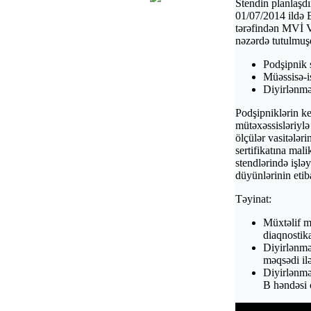
Stendin planlaşdı
01/07/2014 ildә 
tәrәfindәn MVİ V
nәzәrdә tutulmuş
Podşipnik 
Müәssisә-i
Diyirlәnmә 
Podşipniklәrin k
mütәxәssislәriylә 
ölçülәr vasitәlәr
sertifikatına mal
stendlәrindә işl
düyünlәrinin etib
Tәyinat:
Müxtәlif m
diaqnostika
Diyirlәnmә
mәqsәdi ilә
Diyirlәnmә
В hәndәsi ö