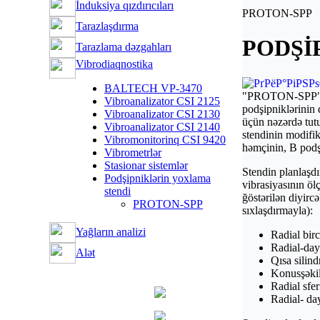
İnduksiya qızdırıcıları
PROTON-SPP
Tarazlaşdırma
PODŞİ
Tarazlama dәzgahları
Vibrodiaqnostika
BALTECH VP-3470
"PROTON-SPP" ste
Vibroanalizator CSI 2125
podşipniklәrinin 
Vibroanalizator CSI 2130
üçün nәzәrdә tutu
Vibroanalizator CSI 2140
stendinin modifik
Vibromonitorinq CSI 9420
hәmçinin, В podşi
Vibrometrlәr
Stasionar sistemlәr
Stendin planlaşdı
Podşipniklәrin yoxlama
vibrasiyasının öl
stendi
ğöstәrilәn diyirc
PROTON-SPP
sıxlaşdırmayla):
Yağların analizi
Radial birc
Radial-daya
Alәt
Qısa silindr
Konusşәkil
Radial sfer
Radial- day