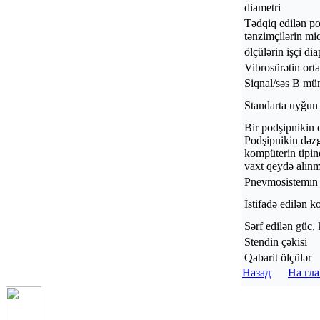
diametri
Tәdqiq edilәn po
tәnzimçilәrin mi
ölçülәrin işçi di
Vibrosürәtin ort
Siqnal/sәs В mün
Standarta uyğun 
Bir podşipnikin 
Podşipnikin dәzg
kompüterin tipin
vaxt qeydә alınm
Pnevmosistemın 
İstifadә edilәn k
Sәrf edilәn güc,
Stendin çәkisi
Qabarit ölçülәr
Назад
На гл
Р’СЃРµ РїСЂР°РІР° 
Т/ф (812) 335-00-85
РёСЃРїРѕР»СЊР·РѕРІР