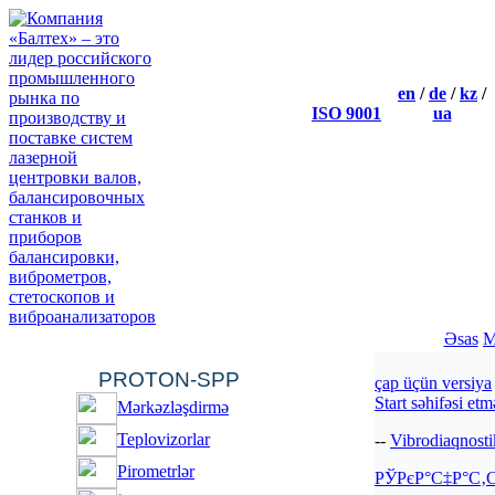
en
/
de
/
kz
/
ISO 9001
ua
Workshop В«Shaft align
We invite technical specialists
and dynamic balancingВ» whi
The workshop is arranged for 
engineers who are responsible 
Əsas
M
PROTON-SPP
çap üçün versiya
Start sәhifәsi et
Mәrkәzlәşdirmә
Teplovizorlar
--
Vibrodiaqnosti
Pirometrlәr
РЎРєР°С‡Р°С‚