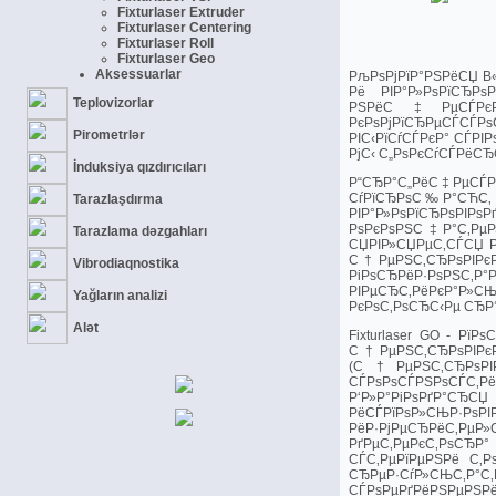
Fixturlaser Extruder
Fixturlaser Centering
Fixturlaser Roll
Fixturlaser Geo
Aksessuarlar
РљРѕРјРїР°РЅРёСЏ В«
Рё РІР°Р»РѕРїСЂРѕ
Teplovizorlar
РЅРёС‡РµСЃРєРѕРµ
РєРѕРјРїСЂРµСЃСЃР
Pirometrlәr
РІС‹РїСѓСЃРєР° СЃРІ
РјС‹ С„РѕРєСѓСЃРёСЂ
İnduksiya qızdırıcıları
Р“СЂР°С„РёС‡РµСЃРє
СѓРїСЂРѕС‰Р°СЋС‚ 
Tarazlaşdırma
РІР°Р»РѕРїСЂРѕРІРѕ
РѕРєРѕРЅС‡Р°С‚РµР
Tarazlama dәzgahları
СЏРІР»СЏРµС‚СЃСЏ Р
С†РµРЅС‚СЂРѕРІРєР
Vibrodiaqnostika
РіРѕСЂРёР·РѕРЅС‚
РІРµСЂС‚РёРєР°Р»СЊ
Yağların analizi
РєРѕС‚РѕСЂС‹Рµ СЂР
Alәt
Fixturlaser GO - Р
С†РµРЅС‚СЂРѕРІРєР°
(С†РµРЅС‚СЂРѕРІР
СЃРѕРѕСЃРЅРѕСЃС‚Рё
Р‘Р»Р°РіРѕРґР°С
РёСЃРїРѕР»СЊР·Р
РёР·РјРµСЂРёС‚Рµ
РґРµС‚РµРєС‚РѕСЂР°
СЃС‚РµРїРµРЅРё С‚
СЂРµР·СѓР»СЊС‚Р°С
СЃРѕРµРґРёРЅРµРЅРё