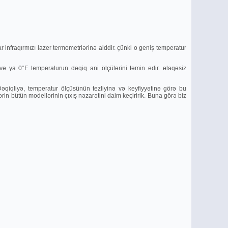
 infraqırmızı lazer termometrlәrinә aiddir. çünki o geniş temperatur
 ya 0°F temperaturun dәqiq ani ölçülәrini tәmin edir. әlaqәsiz
Dәqiqliyә, temperatur ölçüsünün tezliyinә vә keyfiyyәtinә görә bu
lәrin bütün modellәrinin çıxış nәzarәtini daim keçiririk. Buna görә biz