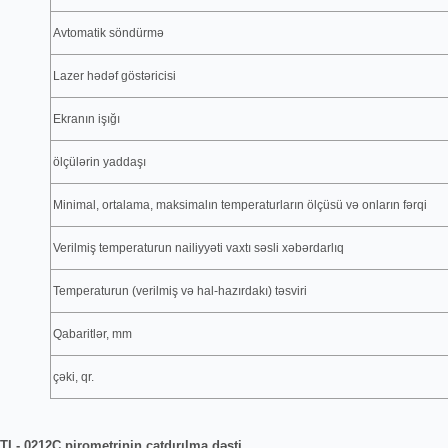
Avtomatik söndürmә
Lazer hәdәf göstәricisi
Ekranın işığı
ölçülәrin yaddaşı
Minimal, ortalama, maksimalın temperaturların ölçüsü vә onların fәrqi
Verilmiş temperaturun nailiyyәti vaxtı sәsli xәbәrdarlıq
Temperaturun (verilmiş vә hal-hazırdakı) tәsviri
Qabaritlәr, mm
çәki, qr.
L- 0212C pirometrinin çatdırılma dәsti