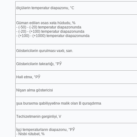
ölçülәrin temperatur diapazonu, °C
Güman edilәn әsas xәta hüdudu, %
- (-50) - (-20) temperatur diapazonunda
- (-20) - (+100) temperatur diapazonunda
- (+100) - (+1000) temperatur diapazonunda
Göstәricilәrin qurulması vaxtı, san.
Göstәricilәrin tәkrarlığı, °РЎ
Hәll etmә, °РЎ
Nişan alma göstәricisi
şua buraxma qabiliyyәtinә malik olan В quraşdırma
Tәchizetmәnin gәrginliyi, V
İşçi temperaturların diapazonu, °РЎ
- Nisbi rütubәt, %