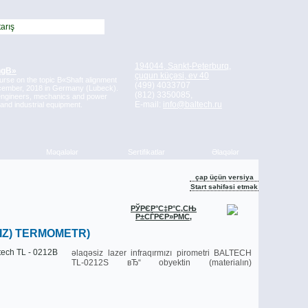
194044, Sankt-Peterburq,
ngВ»
çuqun küçәsi, ev 40
course on the topic В«Shaft alignment
(499) 4033707
ecember, 2018 in Germany (Lubeck).
(812) 3350085,
e engineers, mechanics and power
E-mail:
info@baltech.ru
 and industrial equipment.
Mәqalәlәr
Sertifikatlar
Əlaqәlәr
çap üçün versiya
Start sәhifәsi etmәk
РЎРЄР°С‡Р°С‚СЊ
Р±СЃРЄР»РΜС‚
IZ) TERMOMETR)
әlaqәsiz lazer infraqırmızı pirometri BALTECH
TL-0212S вЂ“ obyektin (materialın)