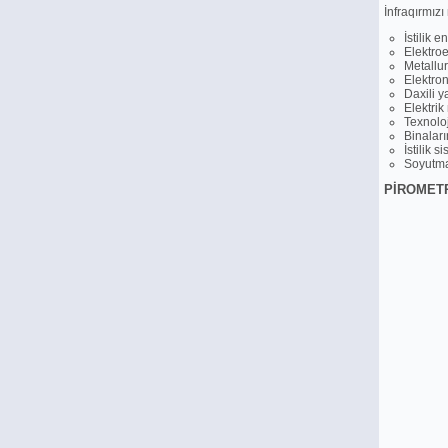
İnfraqırmız
İstilik e
Elektroe
Metallur
Elektron
Daxili y
Elektrik
Texnoloj
Binaları
İstilik 
Soyutma
PİROMETR