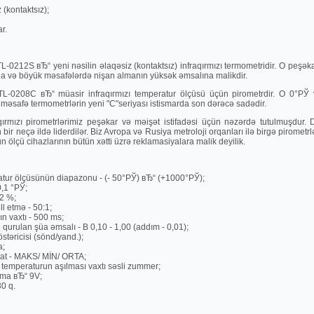
 (kontaktsız);
r.
0212S вЂ“ yeni nәsilin әlaqәsiz (kontaktsız) infraqırmızı termometridir. O peşәkar
 vә böyük mәsafәlәrdә nişan almanın yüksәk әmsalına malikdir.
-0208C вЂ“ müasir infraqırmızı temperatur ölçüsü üçün pirometrdir. O 0°РЎ vә
) mәsafә termometrlәrin yeni "C"seriyası istismarda son dәrәcә sadәdir.
qırmızı pirometrlәrimiz peşәkar vә mәişәt istifadәsi üçün nәzәrdә tutulmuşdur. 
 bir neçә ildә liderdilәr. Biz Avropa vә Rusiya metroloji orqanları ilә birgә pirometr
 ölçü cihazlarının bütün xәtti üzrә reklamasiyalara malik deyilik.
tur ölçüsünün diapazonu - (- 50°РЎ) вЂ“ (+1000°РЎ);
0,1 °РЎ;
 2 %;
ll etmә - 50:1;
n vaxtı - 500 ms;
qurulan şüa әmsalı - В 0,10 - 1,00 (addım - 0,01);
stәricisi (sönd/yand.);
a;
at - MAKS/ MİN/ ORTA;
 temperaturun aşılması vaxtı sәsli zummer;
ma вЂ“ 9V;
30 q.