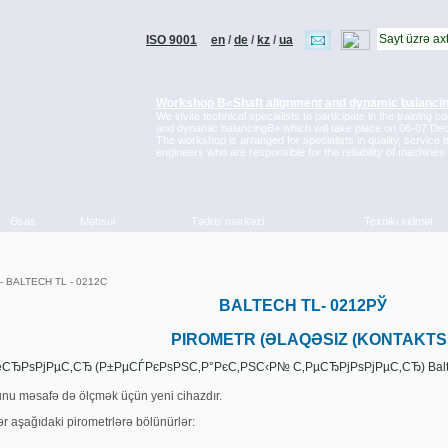
ISO 9001
en
/
de
/
kz
/
ua
Workshop В«Shaft alignment and dynamic balanci
We invite technical specialists to participate in the training 
and dynamic balancingВ» which will take place on 06-07 D
The workshop is arranged for specialists in quality, servic
engineers who are responsible for the reliability of machines
Əsas
Mәhsul
Tәdris mәrkәzi
Texniki xidmәt
- BALTECH TL - 0212C
BALTECH TL- 0212РЎ
PIROMETR (ӘLAQӘSIZ (KONTAKTS
nu mәsafә dә ölçmәk üçün yeni cihazdır.
r aşağıdaki pirometrlәrә bölünürlәr: