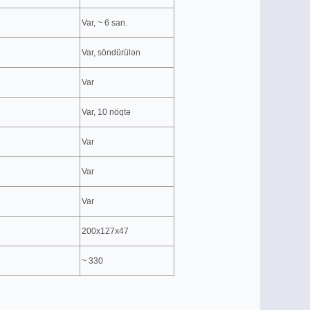
Var, ~ 6 san.
Var, söndürülәn
Var
Var, 10 nöqtә
Var
Var
Var
200x127x47
~ 330