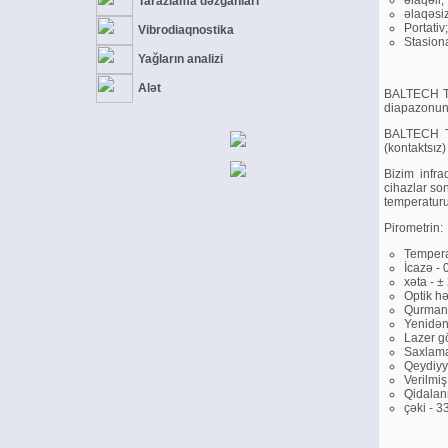
әlaqәli;
Tarazlama dәzgahları
әlaqәsiz
Portativ;
Vibrodiaqnostika
Stasiona
Yağların analizi
Alәt
BALTECH TL-
diapazonuna
BALTECH TL
(kontaktsız
Bizim infra
cihazlar son
temperaturun
Pirometrin:
Tempera
İcazә - 
xәta - ±
Optik hә
Qurmanı
Yenidәn 
Lazer gö
Saxlam
Qeydiyy
Verilmiş
Qidalan
çәki - 3