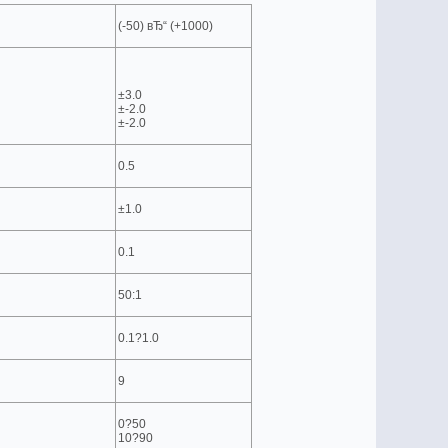
(-50) вЂ“ (+1000)
±3.0
±-2.0
±-2.0
0.5
±1.0
0.1
50:1
0.1?1.0
9
0?50
10?90