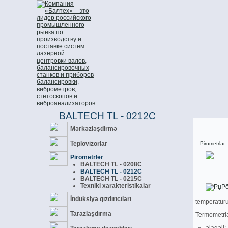
BALTECH TL - 0212C
Mәrkәzlәşdirmә
Teplovizorlar
--
Pirometrlәr
-
Pirometrlәr
BALTECH TL - 0208C
BALTECH TL - 0212C
BALTECH TL - 0215C
Texniki xarakteristikalar
İnduksiya qızdırıcıları
temperaturu
Tarazlaşdırma
Termometrlә