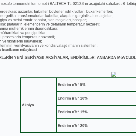
ı mәsafә termometri termometri BALTECH TL-0212S-ın aşağıdaki sahәlәrdәВ tәtbiq e
nergetikası: qazanlar, turbinlәr, boylerlәr, istilik yolları, buxar kәmәrlәri;
nergetika: transformatorlar, kabellәr, әlaqәlәr, gәrginlik altında şinlәr;
giya vә metal emalı: sobalar, stan maşınları, basqılar;
ika: plataların, elementlәrin vә detalların temperatur nәzarәti;
anma mühәrriklәrinin diaqnostikası;
 mühәrriklәri vә podşipniklәr;
i proseslәrin temperatur nәzarәti;
n vә tikintilәrin müayinәsi;
sisteminin, ventilyasiyanın vә kondisiyalaşdırmanın sistemlәri;
 texnikanın müayinәsi.
LәRİN YENİ SERİYASI! AKSİYALAR, ENDİRİMLәR! ANBARDA MöVCUD
Endirim вЂ“ 5%
Endirim вЂ“ 10%
Aksiya
Endirim вЂ“ 15%
Endirim вЂ“ 20%