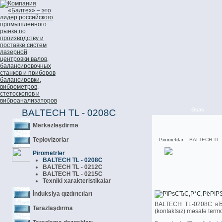
Əsas
BALTECH TL - 0208C
Mәrkәzlәşdirmә
Teplovizorlar
--
Pirometrlәr
-- BALTECH TL 
Pirometrlәr
BALTECH TL - 0208C
BALTECH TL - 0212C
BALTECH TL - 0215C
Texniki xarakteristikalar
İnduksiya qızdırıcıları
BALTECH TL-0208C вЂ“ m
Tarazlaşdırma
(kontaktsız) mәsafә termo