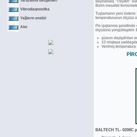
Tarazlama dәzgahları
Beynәlxalq "Treydin" sis
Bizim mәsafәli termometr
Vibrodiaqnostika
Tuşlamanın yeni sistemi k
temperaturunun ölçüsü üç
Yağların analizi
Pis işıqlanma şәraitindә
Alәt
ölçüsünü yüngüllәşdirir.
şüanın dәyişdirilәn ә
10 nöqtәyә yaddaşdır
Verilmiş temperatura 
PİR
BALTECH TL- 0208C pi