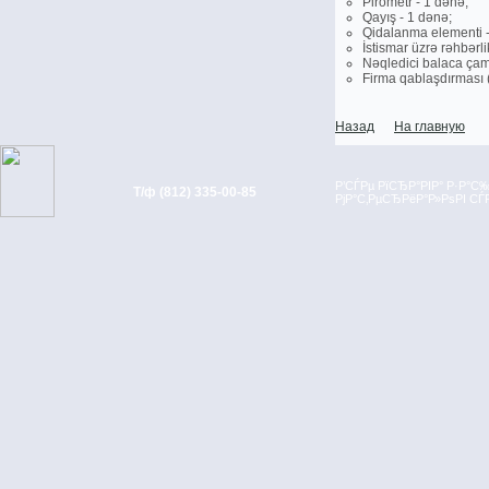
Pirometr - 1 dәnә;
Qayış - 1 dәnә;
Qidalanma elementi -
İstismar üzrә rәhbәrli
Nәqledici balaca çam
Firma qablaşdırması (
Назад
На главную
Р’СЃРµ РїСЂР°РІР° Р·Р°
Т/ф (812) 335-00-85
РјР°С‚РµСЂРёР°Р»РѕРІ С