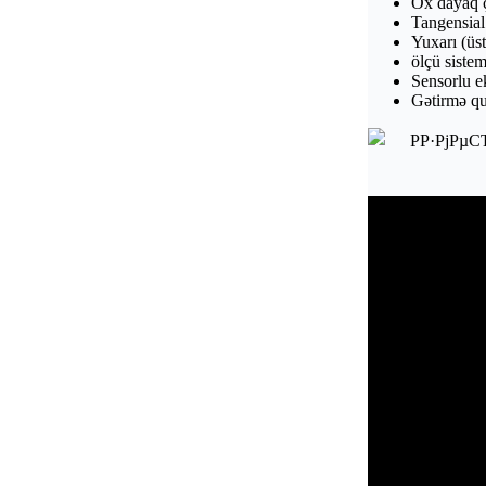
Ox dayaq ç
Tangensial
Yuxarı (üst
ölçü sistem
Sensorlu e
Gәtirmә q