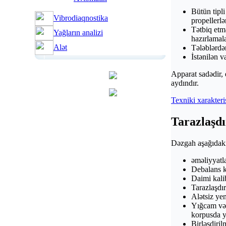
Bütün tipli
Vibrodiaqnostika
propellerlә
Tәtbiq etm
Yağların analizi
hazırlamala
Alәt
Tәlәblәrdә
İstәnilәn v
Apparat sadәdir, e
aydındır.
Texniki xarakteri
Tarazlaşdı
Dәzgah aşağıdakı
әmәliyyatla
Debalans k
Daimi kali
Tarazlaşdı
Alәtsiz ye
Yığcam vә 
korpusda ye
Birlәşdiril