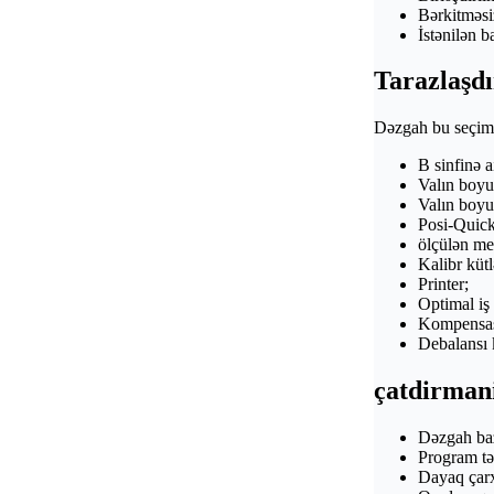
Bәrkitmәsi
İstәnilәn b
Tarazlaşd
Dәzgah bu seçiml
B sinfinә a
Valın boyu
Valın boyu
Posi-Quick
ölçülәn me
Kalibr kütl
Printer;
Optimal iş 
Kompensasi
Debalansı
çatdirmani
Dәzgah baz
Program tәm
Dayaq çarx