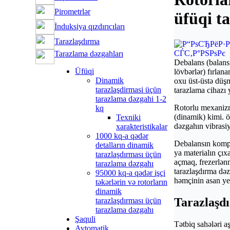
Pirometrlәr
üfüqi t
İnduksiya qızdırıcıları
Tarazlaşdırma
Tarazlama dәzgahları
Debalans (balansı
Üfüqi
lövbәrlәr) fırlan
Dinamik
oxu üst-üstә düş
tarazlaşdirmasi üçün
tarazlama cihazı 
tarazlama dәzgahi 1-2
Rotorlu mexanizmi
kq
(dinamik) kimi. ö
Texniki
dәzgahın vibrasiy
xarakteristikalar
1000 kq-a qәdәr
Debalansın kompen
detalların dinamik
ya materialın çıx
tarazlaşdırması üçün
açmaq, frezerlәn
tarazlama dәzgahı
tarazlaşdırma dәz
95000 kq-a qәdәr işçi
hәmçinin asan yeri
tәkәrlәrin vә rotorların
dinamik
Tarazlaşdı
tarazlaşdırması üçün
tarazlama dәzgahı
Şaquli
Tәtbiq sahәlәri aş
Avtomatik