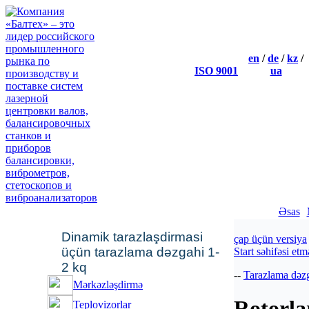
en
/
de
/
kz
/
ISO 9001
ua
Workshop В«Shaft align
We invite technical specialists
and dynamic balancingВ» whi
The workshop is arranged for 
engineers who are responsible 
Əsas
Dinamik tarazlaşdirmasi
çap üçün versiya
üçün tarazlama dәzgahi 1-
Start sәhifәsi et
2 kq
--
Tarazlama dәzg
Mәrkәzlәşdirmә
Rotorla
Teplovizorlar