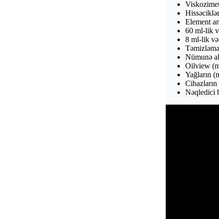
Viskozimet
Hissәciklә
Element an
60 ml-lik 
8 ml-lik v
Tәmizlәmә 
Nümunә al
Oilview (m
Yağların (
Cihazların 
Nәqledici 