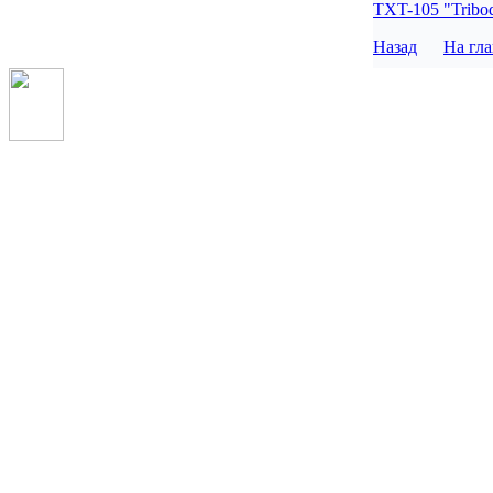
TXT-105 "Tribodi
Назад
На гл
Р’СЃРµ РїСЂР°РІР° 
Т/ф (812) 335-00-85
РёСЃРїРѕР»СЊР·РѕРІР
СЃСЃС‹Р»РєР° РѕР±С