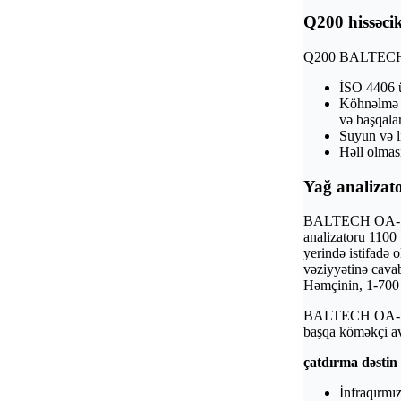
Q200 hissәcik
Q200 BALTECH OA-
İSO 4406 üz
Köhnәlmә t
vә başqalar
Suyun vә l
Hәll olmas
Yağ analizat
BALTECH OA-5400
analizatoru 1100 
yerindә istifadә 
vәziyyәtinә cavab
Hәmçinin, 1-700 
BALTECH OA-5400 
başqa kömәkçi ava
çatdırma dәstin 
İnfraqırmız