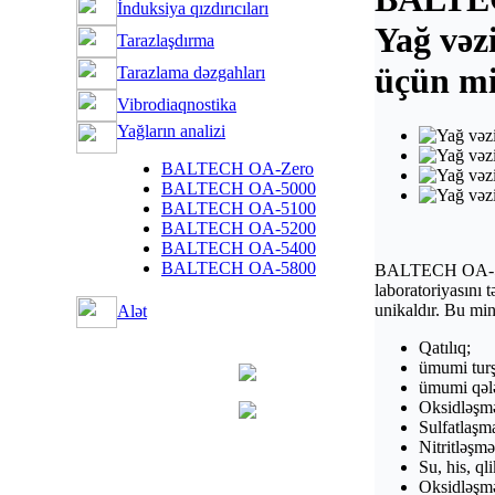
İnduksiya qızdırıcıları
Yağ vәzi
Tarazlaşdırma
üçün mi
Tarazlama dәzgahları
Vibrodiaqnostika
Yağların analizi
BALTECH OA-Zero
BALTECH OA-5000
BALTECH OA-5100
BALTECH OA-5200
BALTECH OA-5400
BALTECH OA-5800
BALTECH OA-5400
laboratoriyasını t
unikaldır. Bu mini
Alәt
Qatılıq;
ümumi turş
ümumi qәlә
Oksidlәşm
Sulfatlaşm
Nitritlәşmә
Su, his, ql
Oksidlәşmә