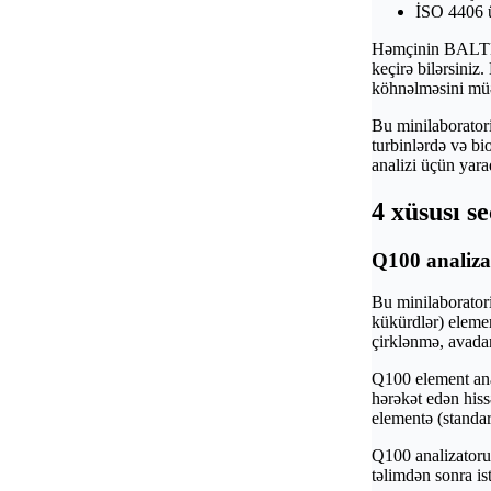
İSO 4406 üz
Hәmçinin BALTEC
keçirә bilәrsiniz
köhnәlmәsini müә
Bu minilaboratori
turbinlәrdә vә bio
analizi üçün yarad
4 xüsusı s
Q100 analiza
Bu minilaboratori
kükürdlәr) eleme
çirklәnmә, avadan
Q100 element ana
hәrәkәt edәn hiss
elementә (standa
Q100 analizatoruy
tәlimdәn sonra ist