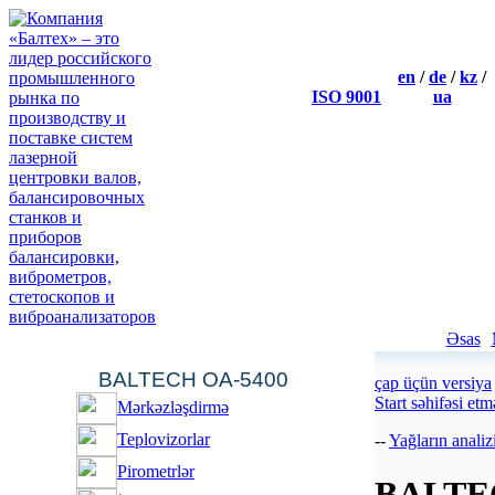
en
/
de
/
kz
/
ISO 9001
ua
Workshop В«Shaft align
We invite technical specialists
and dynamic balancingВ» whi
The workshop is arranged for 
engineers who are responsible 
Əsas
BALTECH OA-5400
çap üçün versiya
Start sәhifәsi et
Mәrkәzlәşdirmә
Teplovizorlar
--
Yağların analiz
Pirometrlәr
BALTE